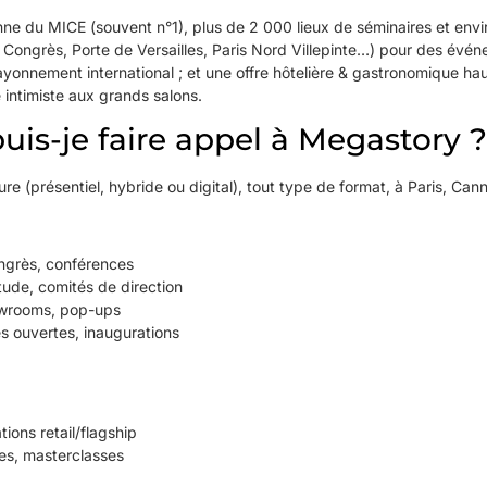
enne du MICE (souvent n°1), plus de 2 000 lieux de séminaires et en
s Congrès, Porte de Versailles, Paris Nord Villepinte…) pour des événe
rayonnement international ; et une offre hôtelière & gastronomique h
 intimiste aux grands salons.
is-je faire appel à Megastory ?
ure
(présentiel, hybride ou digital), tout type de format, à Paris, Can
ongrès, conférences
étude, comités de direction
owrooms, pop-ups
es ouvertes, inaugurations
ions retail/flagship
des, masterclasses