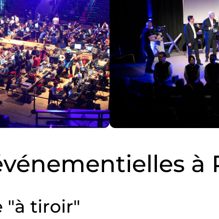
événementielles à 
"à tiroir"